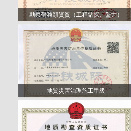
勘察勞務類資質（工程鉆探、鑿井）
地質災害治理施工甲級