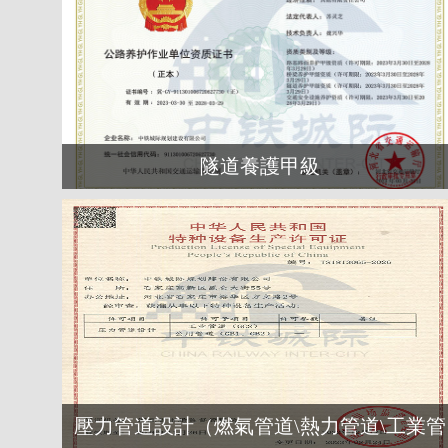
隧道養護甲級
壓力管道設計（燃氣管道\熱力管道\工業管