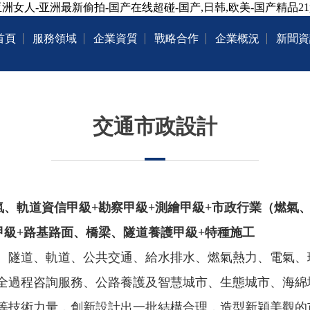
洲女人-亚洲最新偷拍-国产在线超碰-国产,日韩,欧美-国产精品21
首頁
服務領域
企業資質
戰略合作
企業概況
新聞資
交通市政設計
氣、軌道資信甲級+勘察甲級+測繪甲級+市政行業（燃氣
甲級+路基路面、橋梁、隧道養護甲級+特種施工
、隧道、軌道、公共交通、給水排水、燃氣熱力、電氣、
過程咨詢服務、公路養護及智慧城市、生態城市、海綿城
等技術力量，創新設計出一批結構合理，造型新穎美觀的