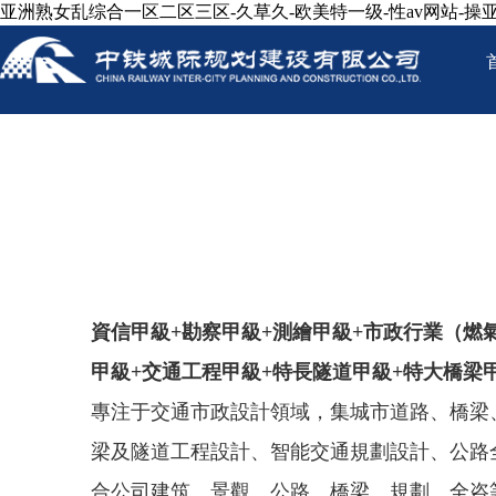
亚洲熟女乱综合一区二区三区-久草久-欧美特一级-性av网站-操亚
資信甲級+勘察甲級+測繪甲級+市政行業（燃
甲級+交通工程甲級+特長隧道甲級+特大橋梁
專注于交通市政設計領域，集城市道路、橋梁
梁及隧道工程設計、智能交通規劃設計、公路全
合公司建筑、景觀、公路、橋梁、規劃、全咨